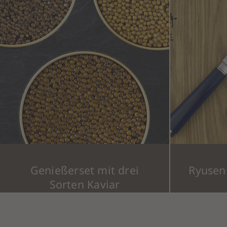
Genießerset mit drei
Ryusen 
Sorten Kaviar
Preisspanne:
308,00
€
–
639,00
€
49
(inkl. MwSt.)