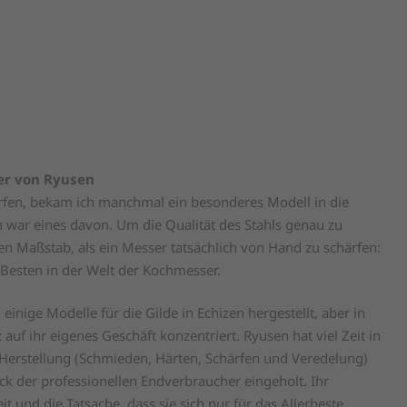
ser von Ryusen
ärfen, bekam ich manchmal ein besonderes Modell in die
 war eines davon. Um die Qualität des Stahls genau zu
en Maßstab, als ein Messer tatsächlich von Hand zu schärfen:
Besten in der Welt der Kochmesser.
 einige Modelle für die Gilde in Echizen hergestellt, aber in
z auf ihr eigenes Geschäft konzentriert. Ryusen hat viel Zeit in
 Herstellung (Schmieden, Härten, Schärfen und Veredelung)
ck der professionellen Endverbraucher eingeholt. Ihr
t und die Tatsache, dass sie sich nur für das Allerbeste