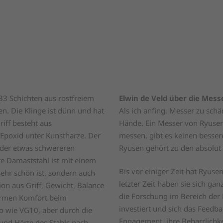
33 Schichten aus rostfreiem
Elwin de Veld über die Mes
n. Die Klinge ist dünn und hat
Als ich anfing, Messer zu sch
riff besteht aus
Hände. Ein Messer von Ryusen
 Epoxid unter Kunstharze. Der
messen, gibt es keinen besser
 der etwas schwereren
Ryusen gehört zu den absolut 
e Damaststahl ist mit einem
Bis vor einiger Zeit hat Ryusen
sehr schön ist, sondern auch
letzter Zeit haben sie sich gan
on aus Griff, Gewicht, Balance
die Forschung im Bereich der
ormen Komfort beim
investiert und sich das Feedba
o wie VG10, aber durch die
Engagement, ihre Beharrlichkei
und Härte des Stahls nach