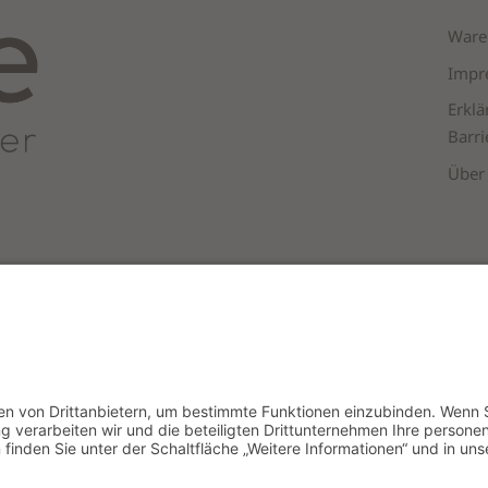
Ware
Impr
 DEN WARENKORB
IN DEN WARENK
Erklä
Barri
Über
Pro