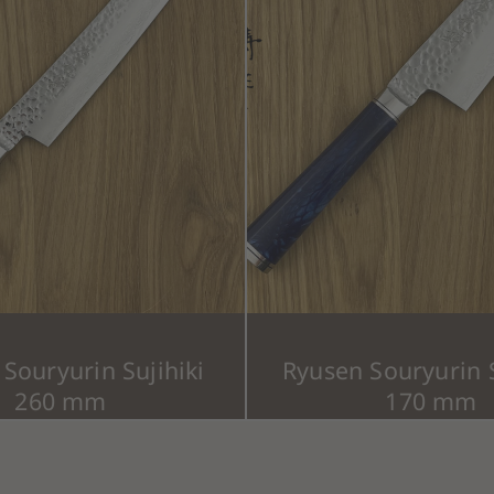
Souryurin Sujihiki
Ryusen Souryurin 
260 mm
170 mm
9,00
€
339,00
€
(inkl. MwSt.)
(inkl. M