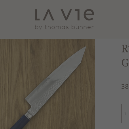
R
G
38
Ryu
Sou
Gyu
210