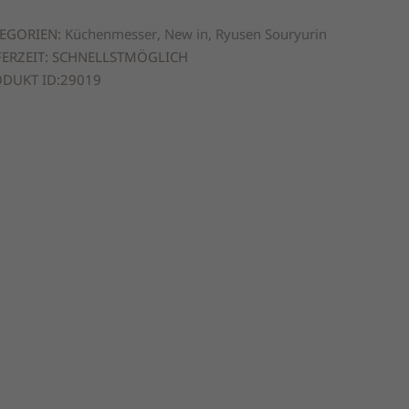
m
EGORIEN:
Küchenmesser
,
New in
,
Ryusen Souryurin
nge
FERZEIT: SCHNELLSTMÖGLICH
DUKT ID:
29019