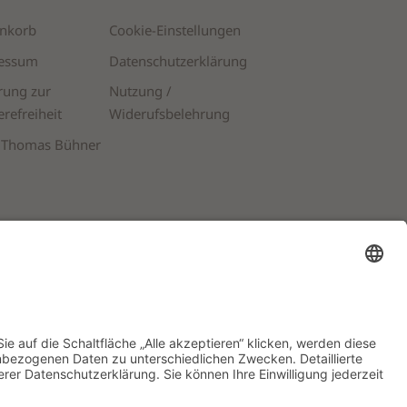
nkorb
Cookie-Einstellungen
essum
Datenschutzerklärung
ORB
IN DEN WARENKORB
rung zur
Nutzung /
erefreiheit
Widerufsbelehrung
 Thomas Bühner
duktkategorien