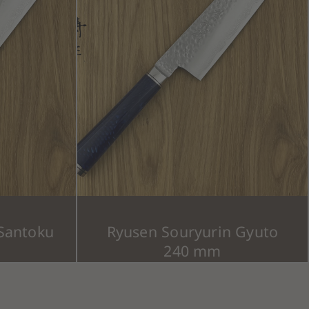
Santoku
Ryusen Souryurin Gyuto
240 mm
449,00
€
wSt.)
(inkl. MwSt.)