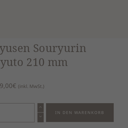
yusen Souryurin
yuto 210 mm
9,00
€
(inkl. MwSt.)
sen
IN DEN WARENKORB
ryurin
to