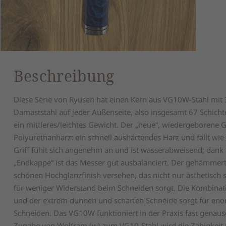
Beschreibung
Diese Serie von Ryusen hat einen Kern aus VG10W-Stahl mit 
Damaststahl auf jeder Außenseite, also insgesamt 67 Schichte
ein mittleres/leichtes Gewicht. Der „neue“, wiedergeborene G
Polyurethanharz: ein schnell aushärtendes Harz und fällt wie
Griff fühlt sich angenehm an und ist wasserabweisend; dank
„Endkappe“ ist das Messer gut ausbalanciert. Der gehämmert
schönen Hochglanzfinish versehen, das nicht nur ästhetisch 
für weniger Widerstand beim Schneiden sorgt. Die Kombinati
und der extrem dünnen und scharfen Schneide sorgt für en
Schneiden. Das VG10W funktioniert in der Praxis fast genaus
Zugabe von Wolfram (w) zum VG10-Stahl wird die Zähigkeit 