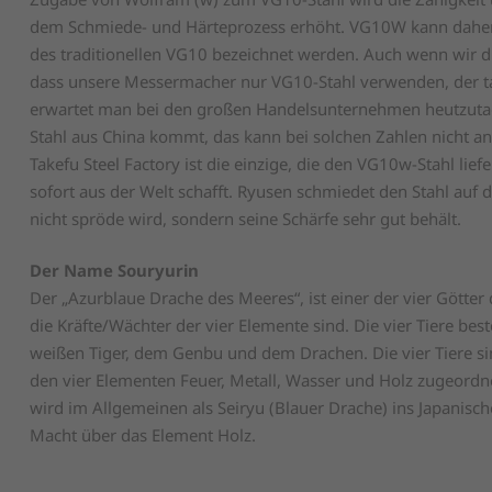
dem Schmiede- und Härteprozess erhöht. VG10W kann daher 
des traditionellen VG10 bezeichnet werden. Auch wenn wir di
dass unsere Messermacher nur VG10-Stahl verwenden, der t
erwartet man bei den großen Handelsunternehmen heutzutage
Stahl aus China kommt, das kann bei solchen Zahlen nicht an
Takefu Steel Factory ist die einzige, die den VG10w-Stahl lief
sofort aus der Welt schafft. Ryusen schmiedet den Stahl auf di
nicht spröde wird, sondern seine Schärfe sehr gut behält.
Der Name Souryurin
Der „Azurblaue Drache des Meeres“, ist einer der vier Götter d
die Kräfte/Wächter der vier Elemente sind. Die vier Tiere b
weißen Tiger, dem Genbu und dem Drachen. Die vier Tiere sind
den vier Elementen Feuer, Metall, Wasser und Holz zugeord
wird im Allgemeinen als Seiryu (Blauer Drache) ins Japanisch
Macht über das Element Holz.