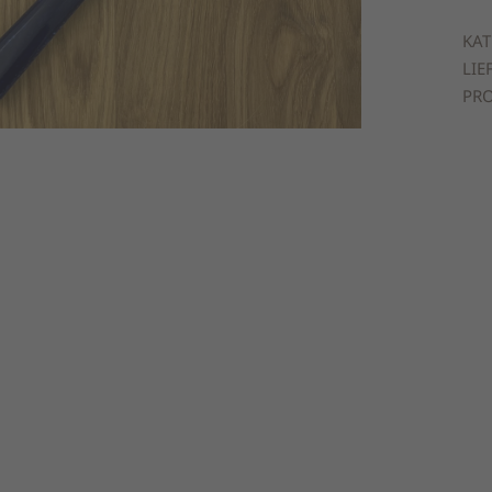
m
KAT
Me
LIE
PRO