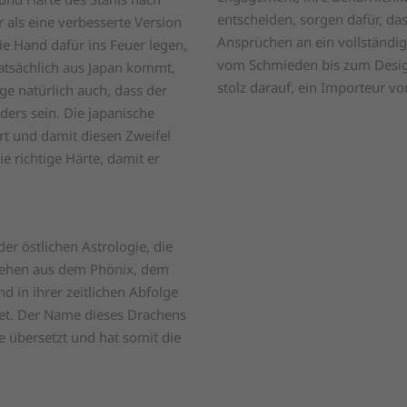
entscheiden, sorgen dafür, das
als eine verbesserte Version
Ansprüchen an ein vollständi
e Hand dafür ins Feuer legen,
vom Schmieden bis zum Design
atsächlich aus Japan kommt,
stolz darauf, ein Importeur vo
 natürlich auch, dass der
ders sein. Die japanische
ert und damit diesen Zweifel
e richtige Härte, damit er
er östlichen Astrologie, die
estehen aus dem Phönix, dem
 in ihrer zeitlichen Abfolge
net. Der Name dieses Drachens
e übersetzt und hat somit die