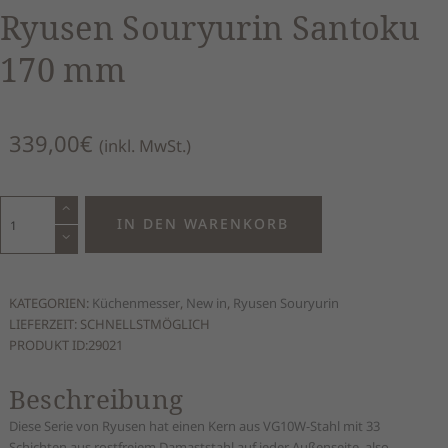
Ryusen Souryurin Santoku
170 mm
339,00
€
(inkl. MwSt.)
Ryusen
IN DEN WARENKORB
Souryurin
Santoku
170
mm
KATEGORIEN:
Küchenmesser
,
New in
,
Ryusen Souryurin
Menge
LIEFERZEIT: SCHNELLSTMÖGLICH
PRODUKT ID:
29021
Beschreibung
Diese Serie von Ryusen hat einen Kern aus VG10W-Stahl mit 33
Schichten aus rostfreiem Damaststahl auf jeder Außenseite, also