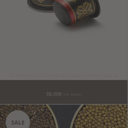
Difference Coffee Brazil Swiss-Water Decaf
38,00
€
(inkl. MwSt.)
IN DEN WARENKORB
SALE