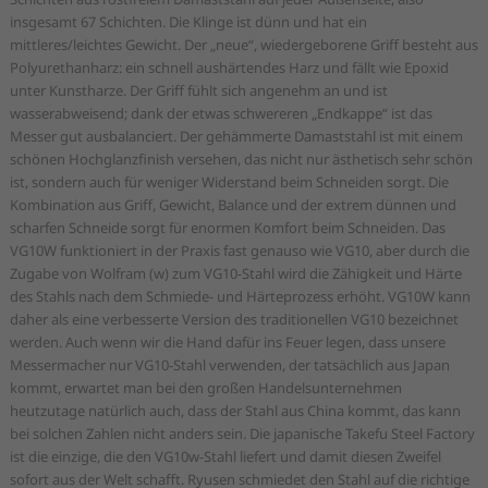
insgesamt 67 Schichten. Die Klinge ist dünn und hat ein
mittleres/leichtes Gewicht. Der „neue“, wiedergeborene Griff besteht aus
Polyurethanharz: ein schnell aushärtendes Harz und fällt wie Epoxid
unter Kunstharze. Der Griff fühlt sich angenehm an und ist
wasserabweisend; dank der etwas schwereren „Endkappe“ ist das
Messer gut ausbalanciert. Der gehämmerte Damaststahl ist mit einem
schönen Hochglanzfinish versehen, das nicht nur ästhetisch sehr schön
ist, sondern auch für weniger Widerstand beim Schneiden sorgt. Die
Kombination aus Griff, Gewicht, Balance und der extrem dünnen und
scharfen Schneide sorgt für enormen Komfort beim Schneiden. Das
VG10W funktioniert in der Praxis fast genauso wie VG10, aber durch die
Zugabe von Wolfram (w) zum VG10-Stahl wird die Zähigkeit und Härte
des Stahls nach dem Schmiede- und Härteprozess erhöht. VG10W kann
daher als eine verbesserte Version des traditionellen VG10 bezeichnet
werden. Auch wenn wir die Hand dafür ins Feuer legen, dass unsere
Messermacher nur VG10-Stahl verwenden, der tatsächlich aus Japan
kommt, erwartet man bei den großen Handelsunternehmen
heutzutage natürlich auch, dass der Stahl aus China kommt, das kann
bei solchen Zahlen nicht anders sein. Die japanische Takefu Steel Factory
ist die einzige, die den VG10w-Stahl liefert und damit diesen Zweifel
sofort aus der Welt schafft. Ryusen schmiedet den Stahl auf die richtige