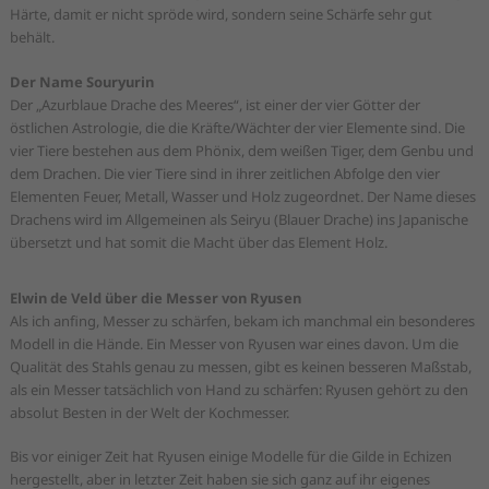
Härte, damit er nicht spröde wird, sondern seine Schärfe sehr gut
behält.
Der Name Souryurin
Der „Azurblaue Drache des Meeres“, ist einer der vier Götter der
östlichen Astrologie, die die Kräfte/Wächter der vier Elemente sind. Die
vier Tiere bestehen aus dem Phönix, dem weißen Tiger, dem Genbu und
dem Drachen. Die vier Tiere sind in ihrer zeitlichen Abfolge den vier
Elementen Feuer, Metall, Wasser und Holz zugeordnet. Der Name dieses
Drachens wird im Allgemeinen als Seiryu (Blauer Drache) ins Japanische
übersetzt und hat somit die Macht über das Element Holz.
Elwin de Veld über die Messer von Ryusen
Als ich anfing, Messer zu schärfen, bekam ich manchmal ein besonderes
Modell in die Hände. Ein Messer von Ryusen war eines davon. Um die
Qualität des Stahls genau zu messen, gibt es keinen besseren Maßstab,
als ein Messer tatsächlich von Hand zu schärfen: Ryusen gehört zu den
absolut Besten in der Welt der Kochmesser.
Bis vor einiger Zeit hat Ryusen einige Modelle für die Gilde in Echizen
hergestellt, aber in letzter Zeit haben sie sich ganz auf ihr eigenes