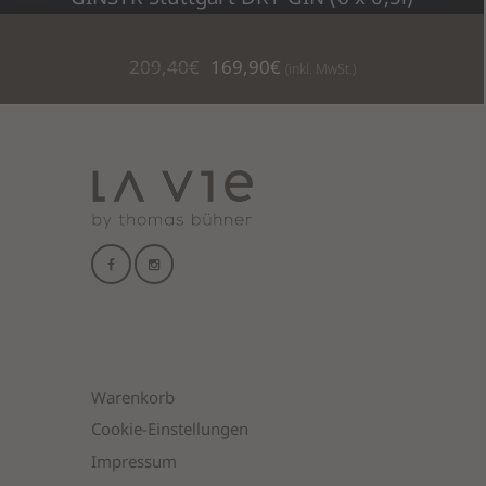
Ursprünglicher
Aktueller
209,40
€
169,90
€
(inkl. MwSt.)
Preis
Preis
war:
ist:
209,40€
169,90€.
IN DEN WARENKORB
Warenkorb
Cookie-Einstellungen
Impressum