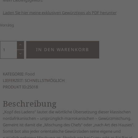
Mein Lieblingsgewürz
Laden Sie hier meine exklusiven Gewürztipps als PDF herunter
Vorrätig
Raz
IN DEN WARENKORB
el
Hanout
Menge
KATEGORIE:
Food
LIEFERZEIT: SCHNELLSTMÖGLICH
PRODUKT ID:
25018
Beschreibung
„Kopf des Ladens“ lautet die wörtliche Übersetzung dieser klassischen
nordafrikanischen – ursprünglich marrokanischen – Gewürzmischung.
Gemeint ist damit die „Mischung des Chefs“ oder „nach Art des Hauses“.
Somit bot also jeder orientalische Gewürzladen seine eigene und
natürlich geheime Mischung an. Ähnlich wie bei Curry, gibt es für Ras el-