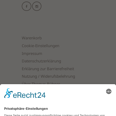
mehrere
Varianten
auf.
Die
Optionen
können
auf
Warenkorb
der
Produktseite
Cookie-Einstellungen
gewählt
Impressum
werden
Datenschutzerklärung
Erklärung zur Barrierefreiheit
Nutzung / Widerufsbelehrung
Über Thomas Bühner
Produktkategorien