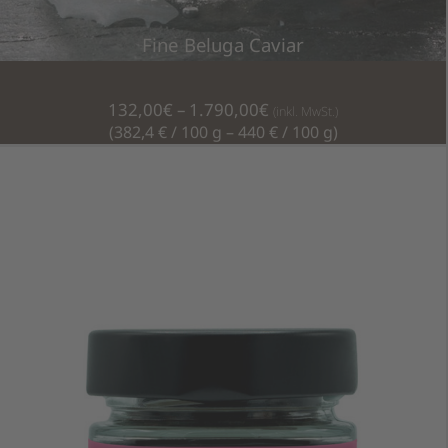
Fine Beluga Caviar
Preisspanne:
132,00
€
–
1.790,00
€
(inkl. MwSt.)
132,00€
(382,4 € / 100 g – 440 € / 100 g)
bis
1.790,00€
Dieses
AUSFÜHRUNG WÄHLEN
Produkt
weist
mehrere
Varianten
auf.
Die
Optionen
können
auf
der
Produktseite