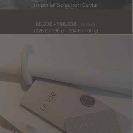
Imperial Selection Caviar
Preisspanne:
88,00
€
–
998,00
€
(inkl. MwSt.)
88,00€
(276 € / 100 g – 294 € / 100 g)
bis
998,00€
Dieses
AUSFÜHRUNG WÄHLEN
Produkt
weist
mehrere
Varianten
auf.
Die
Optionen
können
auf
der
Produktseite
gewählt
werden