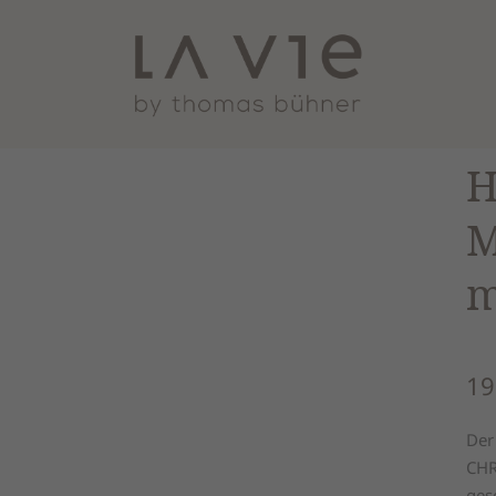
H
M
19
Der
CHR
ges