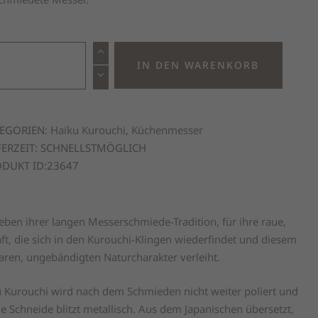
ku
IN DEN WARENKORB
ouchiMesser
agi
EGORIEN:
Haiku Kurouchi
,
Küchenmesser
FERZEIT: SCHNELLSTMÖGLICH
m
DUKT ID:
23647
nge
eben ihrer langen Messerschmiede-Tradition, für ihre raue,
ft, die sich in den Kurouchi-Klingen wiederfindet und diesem
ren, ungebändigten Naturcharakter verleiht.
Kurouchi wird nach dem Schmieden nicht weiter poliert und
e Schneide blitzt metallisch. Aus dem Japanischen übersetzt,