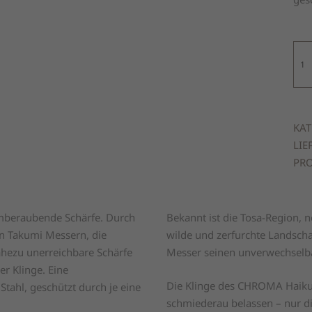
Hai
–
Kur
Ko-
Yan
KAT
105
LIE
m
PRO
Me
temberaubende Schärfe. Durch
Bekannt ist die Tosa-Region, n
en Takumi Messern, die
wilde und zerfurchte Landscha
hezu unerreichbare Schärfe
Messer seinen unverwechselba
r Klinge. Eine
Die Klinge des CHROMA Haiku 
tahl, geschützt durch je eine
schmiederau belassen – nur di