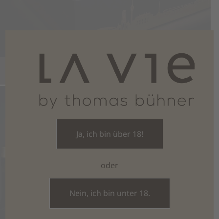
Das GINSTR Geschenkset
57,90
€
(inkl. MwSt.)
SALE
Ja, ich bin über 18!
IN DEN WARENKORB
oder
Nein, ich bin unter 18.