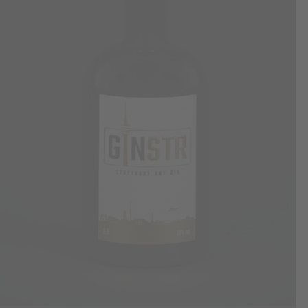
209,40€
169,90€.
IN DEN WARENKORB