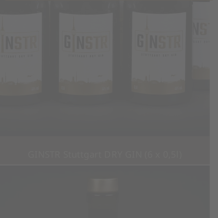
GINSTR Stuttgart DRY GIN (6 x 0,5l)
Ursprünglicher
Aktueller
209,40
€
169,90
€
(inkl. MwSt.)
Preis
Preis
war:
ist: